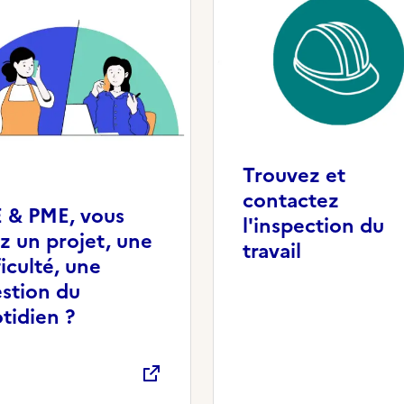
Trouvez et
contactez
 & PME, vous
l'inspection du
z un projet, une
travail
ficulté, une
stion du
tidien ?