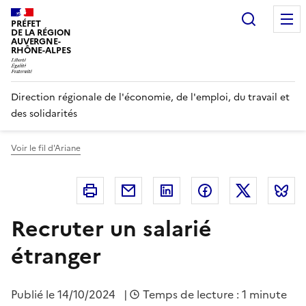
Panneau de gestion des cookies
Recherc
PRÉFET
DE LA RÉGION
AUVERGNE-
RHÔNE-ALPES
Direction régionale de l'économie, de l'emploi, du travail et
des solidarités
Voir le fil d'Ariane
Imprimer
Courriel
Linkedin
Facebook
Twitter
B
Recruter un salarié
étranger
Publié le
14/10/2024
|
Temps de lecture : 1 minute