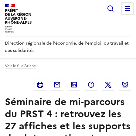
Panneau de gestion des cookies
Recherc
PRÉFET
DE LA RÉGION
AUVERGNE-
RHÔNE-ALPES
Direction régionale de l'économie, de l'emploi, du travail et
des solidarités
Voir le fil d'Ariane
Imprimer
Courriel
Linkedin
Facebook
Twitter
B
Séminaire de mi-parcours
du PRST 4 : retrouvez les
27 affiches et les supports