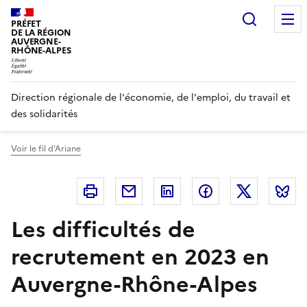
Panneau de gestion des cookies
Recherc
PRÉFET
DE LA RÉGION
AUVERGNE-
RHÔNE-ALPES
Direction régionale de l'économie, de l'emploi, du travail et
des solidarités
Voir le fil d'Ariane
Imprimer
Courriel
Linkedin
Facebook
Twitter
B
Les difficultés de
recrutement en 2023 en
Auvergne-Rhône-Alpes