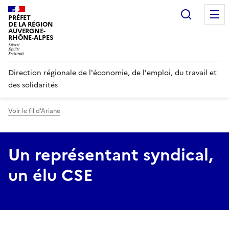
Panneau de gestion des cookies
Recherc
PRÉFET
DE LA RÉGION
AUVERGNE-
RHÔNE-ALPES
Direction régionale de l'économie, de l'emploi, du travail et
des solidarités
Voir le fil d'Ariane
Un représentant syndical,
un élu CSE