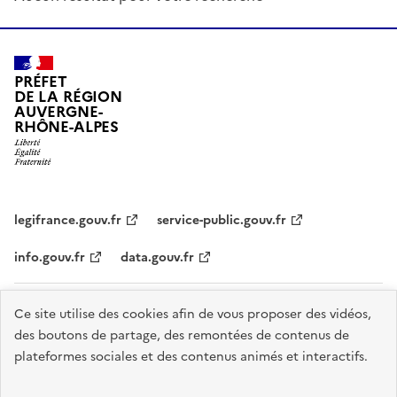
PRÉFET
DE LA RÉGION
AUVERGNE-
RHÔNE-ALPES
legifrance.gouv.fr
service-public.gouv.fr
info.gouv.fr
data.gouv.fr
Plan du site
Données personnelles et cookies
Accessibilité :
Ce site utilise des cookies afin de vous proposer des vidéos,
des boutons de partage, des remontées de contenus de
partiellement conforme
Mentions légales
Gestion des cookies
plateformes sociales et des contenus animés et interactifs.
Sauf mention explicite de propriété intellectuelle détenue par des tiers,
les contenus de ce site sont proposés sous
licence etalab-2.0
.