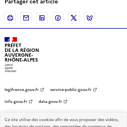
Partager cet article
Imprimer
Courriel
Linkedin
Facebook
Twitter
Bluesky
PRÉFET
DE LA RÉGION
AUVERGNE-
RHÔNE-ALPES
legifrance.gouv.fr
service-public.gouv.fr
info.gouv.fr
data.gouv.fr
Plan du site
Données personnelles et cookies
Accessibilité :
Ce site utilise des cookies afin de vous proposer des vidéos,
des boutons de partage, des remontées de contenus de