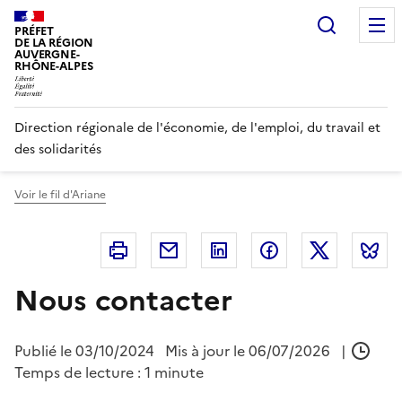
Panneau de gestion des cookies
Recherc
PRÉFET
DE LA RÉGION
AUVERGNE-
RHÔNE-ALPES
Direction régionale de l'économie, de l'emploi, du travail et
des solidarités
Voir le fil d'Ariane
Imprimer
Courriel
Linkedin
Facebook
Twitter
B
Nous contacter
Publié le
03/10/2024
Mis à jour le 06/07/2026
|
Temps de lecture : 1 minute