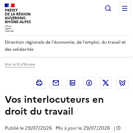
Panneau de gestion des cookies
Recherc
PRÉFET
DE LA RÉGION
AUVERGNE-
RHÔNE-ALPES
Direction régionale de l'économie, de l'emploi, du travail et
des solidarités
Voir le fil d'Ariane
Imprimer
Courriel
Linkedin
Facebook
Twitter
B
Vos interlocuteurs en
droit du travail
Publié le
29/07/2026
Mis à jour le 29/07/2026
|