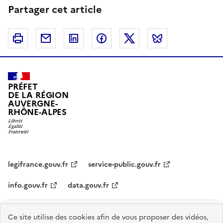
Partager cet article
Imprimer
Courriel
Linkedin
Facebook
Twitter
Bluesky
PRÉFET
DE LA RÉGION
AUVERGNE-
RHÔNE-ALPES
legifrance.gouv.fr
service-public.gouv.fr
info.gouv.fr
data.gouv.fr
Plan du site
Données personnelles et cookies
Accessibilité :
Ce site utilise des cookies afin de vous proposer des vidéos,