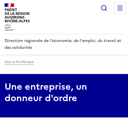
Panneau de gestion des cookies
Recherc
PRÉFET
DE LA RÉGION
AUVERGNE-
RHÔNE-ALPES
Direction régionale de l'économie, de l'emploi, du travail et
des solidarités
Voir le fil d'Ariane
Une entreprise, un
donneur d'ordre
, insertion professionnelle