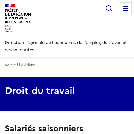
Panneau de gestion des cookies
Recherc
PRÉFET
DE LA RÉGION
AUVERGNE-
RHÔNE-ALPES
Direction régionale de l'économie, de l'emploi, du travail et
des solidarités
Voir le fil d'Ariane
Droit du travail
, salariés saisonniers
Salariés saisonniers