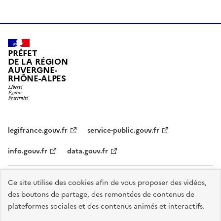
PRÉFET
DE LA RÉGION
AUVERGNE-
RHÔNE-ALPES
legifrance.gouv.fr
service-public.gouv.fr
info.gouv.fr
data.gouv.fr
Plan du site
Données personnelles et cookies
Accessibilité :
Ce site utilise des cookies afin de vous proposer des vidéos,
des boutons de partage, des remontées de contenus de
partiellement conforme
Mentions légales
Gestion des cookies
plateformes sociales et des contenus animés et interactifs.
Sauf mention explicite de propriété intellectuelle détenue par des tiers,