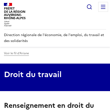
Panneau de gestion des cookies
Recherc
PRÉFET
DE LA RÉGION
AUVERGNE-
RHÔNE-ALPES
Direction régionale de l'économie, de l'emploi, du travail et
des solidarités
Voir le fil d'Ariane
Droit du travail
, renseignement en droit du t
Renseignement en droit du