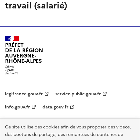
travail (salarié)
PRÉFET
DE LA RÉGION
AUVERGNE-
RHÔNE-ALPES
legifrance.gouv.fr
service-public.gouv.fr
info.gouv.fr
data.gouv.fr
Plan du site
Données personnelles et cookies
Accessibilité :
Ce site utilise des cookies afin de vous proposer des vidéos,
des boutons de partage, des remontées de contenus de
partiellement conforme
Mentions légales
Gestion des cookies