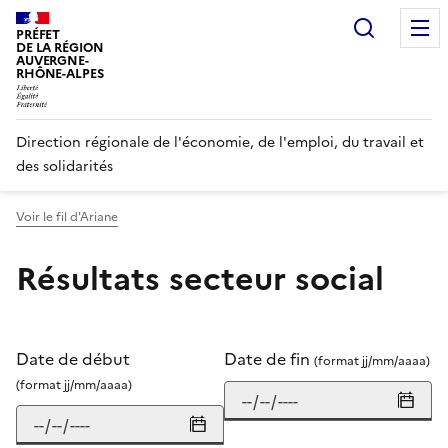
Panneau de gestion des cookies
Recherc
PRÉFET
DE LA RÉGION
AUVERGNE-
RHÔNE-ALPES
Direction régionale de l'économie, de l'emploi, du travail et
des solidarités
Voir le fil d'Ariane
Résultats secteur social
Date de début
Date de fin
(format jj/mm/aaaa)
(format jj/mm/aaaa)