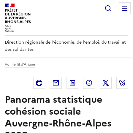
Panneau de gestion des cookies
Recherc
PRÉFET
DE LA RÉGION
AUVERGNE-
RHÔNE-ALPES
Direction régionale de l'économie, de l'emploi, du travail et
des solidarités
Voir le fil d'Ariane
Imprimer
Courriel
Linkedin
Facebook
Twitter
B
Panorama statistique
cohésion sociale
Auvergne-Rhône-Alpes