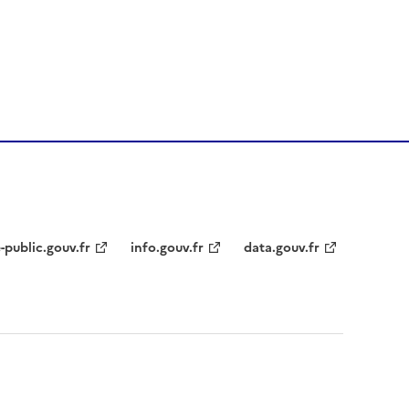
-public.gouv.fr
info.gouv.fr
data.gouv.fr