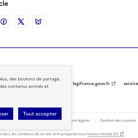
cle
nkedin
Facebook
Twitter
Bluesky
idéos, des boutons de partage,
legifrance.gouv.fr
service
 des contenus animés et
user
Tout accepter
lité : partiellement conforme
Mentions légales
Gestion des cookies
 tiers, les contenus de ce site sont proposés sous
licence etalab-2.0
.