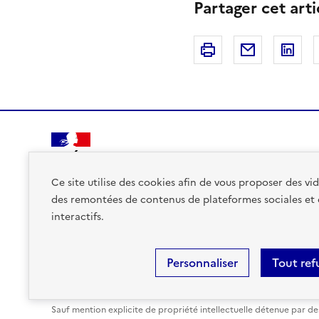
Partager cet arti
Imprimer
Courriel
Li
PRÉFET
DE LA RÉGION
Ce site utilise des cookies afin de vous proposer des v
AUVERGNE-
des remontées de contenus de plateformes sociales et
RHÔNE-ALPES
interactifs.
Personnaliser
Tout ref
Plan du site
Données personnelles et cookies
Accessibi
Sauf mention explicite de propriété intellectuelle détenue par des