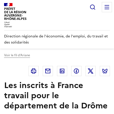
Panneau de gestion des cookies
Recherc
PRÉFET
DE LA RÉGION
AUVERGNE-
RHÔNE-ALPES
Direction régionale de l'économie, de l'emploi, du travail et
des solidarités
Voir le fil d'Ariane
Imprimer
Courriel
Linkedin
Facebook
Twitter
B
Les inscrits à France
travail pour le
département de la Drôme