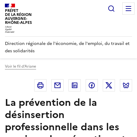
Panneau de gestion des cookies
Recherc
PRÉFET
DE LA RÉGION
AUVERGNE-
RHÔNE-ALPES
Direction régionale de l'économie, de l'emploi, du travail et
des solidarités
Voir le fil d'Ariane
Imprimer
Courriel
Linkedin
Facebook
Twitter
B
La prévention de la
désinsertion
professionnelle dans les