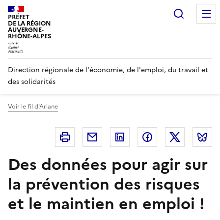
Panneau de gestion des cookies
Recherc
PRÉFET
DE LA RÉGION
AUVERGNE-
RHÔNE-ALPES
Direction régionale de l'économie, de l'emploi, du travail et
des solidarités
Voir le fil d'Ariane
Imprimer
Courriel
Linkedin
Facebook
Twitter
B
Des données pour agir sur
la prévention des risques
et le maintien en emploi !