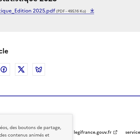
tique_Edition 2025.pdf
(PDF - 495.16 Ko)
cle
nkedin
Facebook
Twitter
Bluesky
idéos, des boutons de partage,
legifrance.gouv.fr
service
 des contenus animés et