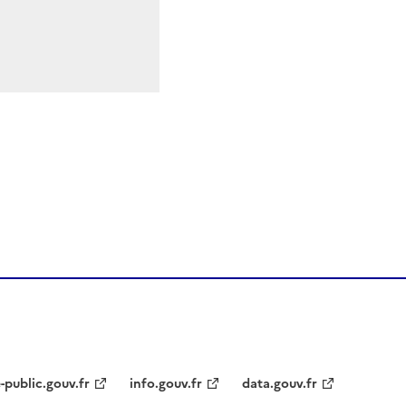
-public.gouv.fr
info.gouv.fr
data.gouv.fr