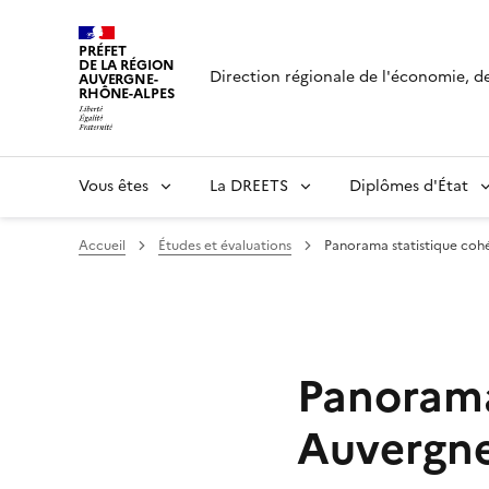
Panneau de gestion des cookies
PRÉFET
DE LA RÉGION
Direction régionale de l'économie, de 
AUVERGNE-
RHÔNE-ALPES
Vous êtes
La DREETS
Diplômes d'État
Accueil
Études et évaluations
Panorama statistique coh
Panorama
Auvergn