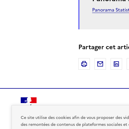
Panorama Statis
Partager cet arti
Imprimer
Courriel
Li
PRÉFET
DE LA RÉGION
Ce site utilise des cookies afin de vous proposer des v
AUVERGNE-
des remontées de contenus de plateformes sociales et
RHÔNE-ALPES