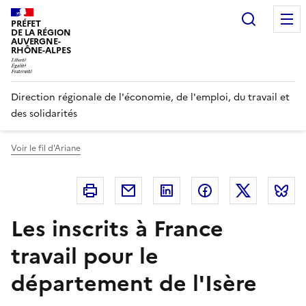
Panneau de gestion des cookies
Recherc
PRÉFET
DE LA RÉGION
AUVERGNE-
RHÔNE-ALPES
Direction régionale de l'économie, de l'emploi, du travail et
des solidarités
Voir le fil d'Ariane
Imprimer
Courriel
Linkedin
Facebook
Twitter
B
Les inscrits à France
travail pour le
département de l'Isère