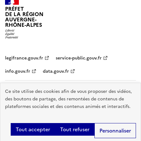
PRÉFET
DE LA RÉGION
AUVERGNE-
RHÔNE-ALPES
legifrance.gouv.fr
service-public.gouv.fr
info.gouv.fr
data.gouv.fr
Plan du site
Données personnelles et cookies
Accessibilité :
Ce site utilise des cookies afin de vous proposer des vidéos,
des boutons de partage, des remontées de contenus de
partiellement conforme
Mentions légales
Gestion des cookies
plateformes sociales et des contenus animés et interactifs.
Sauf mention explicite de propriété intellectuelle détenue par des tiers,
les contenus de ce site sont proposés sous
licence etalab-2.0
.
Tout accepter
Tout refuser
Personnaliser