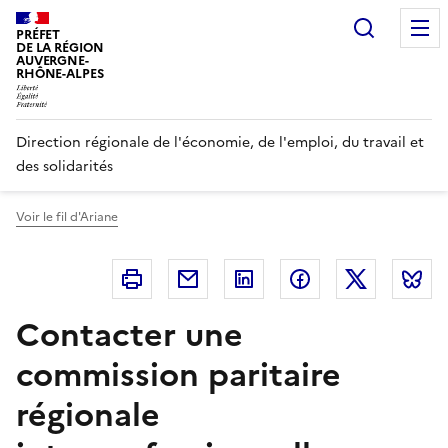
Panneau de gestion des cookies
Recherc
PRÉFET
DE LA RÉGION
AUVERGNE-
RHÔNE-ALPES
Direction régionale de l'économie, de l'emploi, du travail et
des solidarités
Voir le fil d'Ariane
Imprimer
Courriel
Linkedin
Facebook
Twitter
B
Contacter une
commission paritaire
régionale