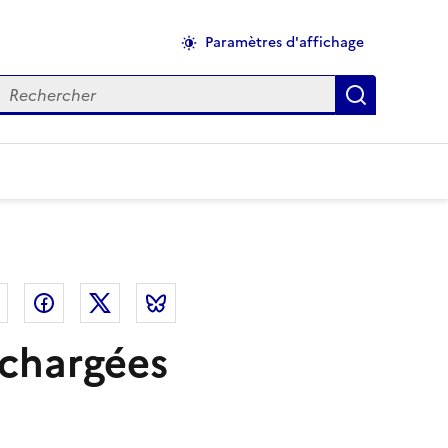
Paramètres d'affichage
echercher
Applique
el
Linkedin
Facebook
Twitter
Bluesky
 chargées